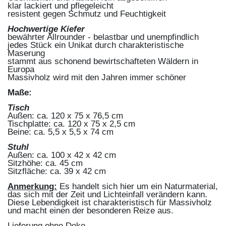
klar lackiert und pflegeleicht
resistent gegen Schmutz und Feuchtigkeit
Hochwertige Kiefer
bewährter Allrounder - belastbar und unempfindlich
jedes Stück ein Unikat durch charakteristische
Maserung
stammt aus schonend bewirtschafteten Wäldern in
Europa
Massivholz wird mit den Jahren immer schöner
Maße:
Tisch
Außen: ca. 120 x 75 x 76,5 cm
Tischplatte: ca. 120 x 75 x 2,5 cm
Beine: ca. 5,5 x 5,5 x 74 cm
Stuhl
Außen: ca. 100 x 42 x 42 cm
Sitzhöhe: ca. 45 cm
Sitzfläche: ca. 39 x 42 cm
Anmerkung:
Es handelt sich hier um ein Naturmaterial,
das sich mit der Zeit und Lichteinfall verändern kann.
Diese Lebendigkeit ist charakteristisch für Massivholz
und macht einen der besonderen Reize aus.
Lieferung ohne Deko