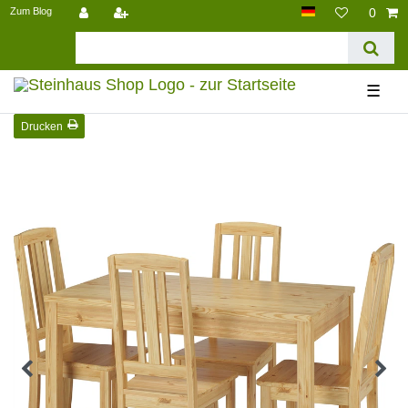
Zum Blog
0
☰
Drucken