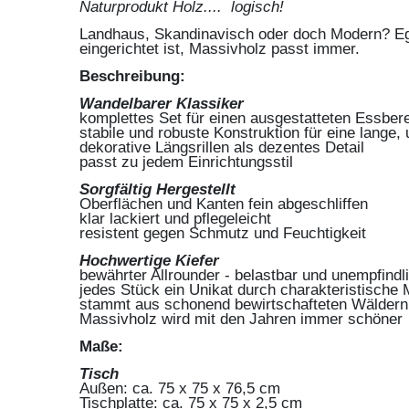
Naturprodukt Holz.... logisch!
Landhaus, Skandinavisch oder doch Modern? Eg
eingerichtet ist, Massivholz passt immer.
Beschreibung:
Wandelbarer Klassiker
komplettes Set für einen ausgestatteten Essber
stabile und robuste Konstruktion für eine lange,
dekorative Längsrillen als dezentes Detail
passt zu jedem Einrichtungsstil
Sorgfältig Hergestellt
Oberflächen und Kanten fein abgeschliffen
klar lackiert und pflegeleicht
resistent gegen Schmutz und Feuchtigkeit
Hochwertige Kiefer
bewährter Allrounder - belastbar und unempfindl
jedes Stück ein Unikat durch charakteristische
stammt aus schonend bewirtschafteten Wäldern
Massivholz wird mit den Jahren immer schöner
Maße:
Tisch
Außen: ca. 75 x 75 x 76,5 cm
Tischplatte: ca. 75 x 75 x 2,5 cm