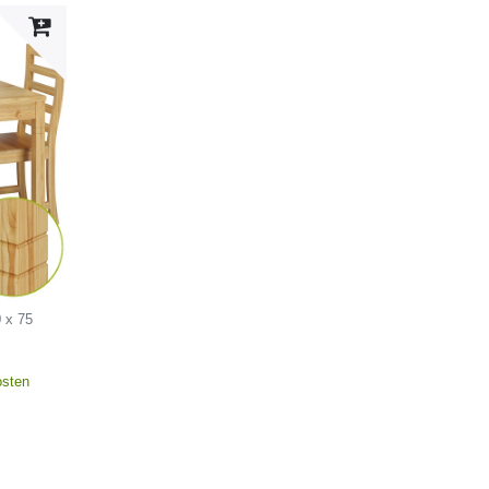
 x 75
osten