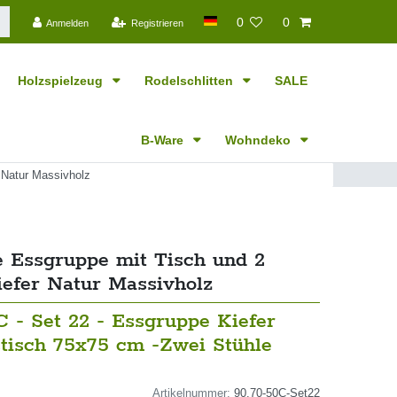
0
0
Anmelden
Registrieren
Holzspielzeug
Rodelschlitten
SALE
B-Ware
Wohndeko
 Natur Massivholz
e Essgruppe mit Tisch und 2
iefer Natur Massivholz
C - Set 22 - Essgruppe Kiefer
stisch 75x75 cm -Zwei Stühle
Artikelnummer:
90.70-50C-Set22