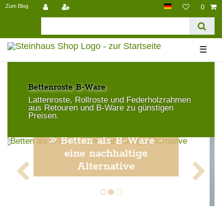
Zum Blog
0
☰
Bettenroste B-Ware
Lattenroste, Rollroste und Federholzrahmen
aus Retouren und B-Ware zu günstigen
Preisen.
Regale als B-Ware -
eine 2. Chance für Möbel