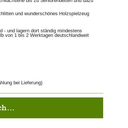
r Erwachsene bis zu Seniorenbetten und dazu
chlitten und wunderschönes Holzspielzeug
 - und lagern dort ständig mindestens
lb von 1 bis 2 Werktagen deutschlandweit
lung bei Lieferung)
h...