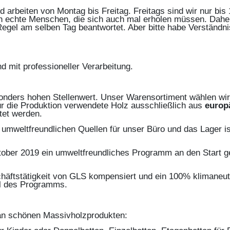
nd arbeiten von Montag bis Freitag. Freitags sind wir nur bi
och echte Menschen, die sich auch mal erholen müssen. Daher
Regel am selben Tag beantwortet. Aber bitte habe Verständn
nd mit professioneller Verarbeitung.
onders hohen Stellenwert. Unser Warensortiment wählen wi
r die Produktion verwendete Holz ausschließlich aus
europ
tet werden.
mweltfreundlichen Quellen für unser Büro und das Lager ist
tober 2019 ein umweltfreundliches Programm an den Start g
äftstätigkeit von GLS kompensiert und ein 100% klimaneutr
il des Programms.
 an schönen Massivholzprodukten: