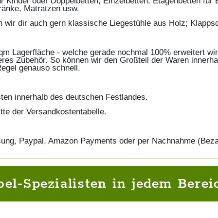
für Kinder oder Doppelbetten, Einzelbetten, Etagenbetten fü
ränke, Matratzen usw.
wir dir auch gern klassische Liegestühle aus Holz; Klapps
qm Lagerfläche - welche gerade nochmal 100% erweitert wird
res Zubehör. So können wir den Großteil der Waren innerha
 Regel genauso schnell.
ten innerhalb des deutschen Festlandes.
tte der Versandkostentabelle.
ung, Paypal, Amazon Payments oder per Nachnahme (Bezah
el-Spezialisten in jedem Bereic