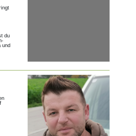
ingt
st du
n-
a und
en
f