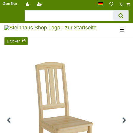
Zum Blog
0
☰
Drucken