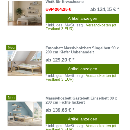
Weiß für Erwachsene
ab 124,15 € *
UVP 204,25 €
Artikel anzeigen
*
inkl. ges. MwSt.
zzgl.
Versandkosten (dt.
Festland 3 EUR)
Neu
Futonbett Massivholzbett Singelbett 90 x
200 cm Kiefer Unbehandelt
ab 129,20 € *
Artikel anzeigen
*
inkl. ges. MwSt.
zzgl.
Versandkosten (dt.
Festland 3 EUR)
Neu
Massivhozbett Gästebett Einzelbett 90 x
200 cm Fichte lackiert
ab 139,65 € *
Artikel anzeigen
*
inkl. ges. MwSt.
zzgl.
Versandkosten (dt.
Festland 3 EUR)