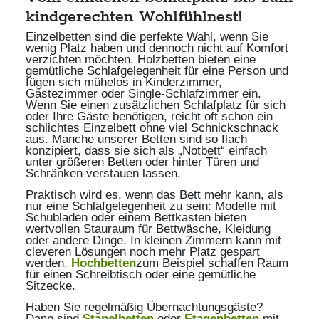
kindgerechten Wohlfühlnest!
Einzelbetten sind die perfekte Wahl, wenn Sie
wenig Platz haben und dennoch nicht auf Komfort
verzichten möchten. Holzbetten bieten eine
gemütliche Schlafgelegenheit für eine Person und
fügen sich mühelos in Kinderzimmer,
Gästezimmer oder Single-Schlafzimmer ein.
Wenn Sie einen zusätzlichen Schlafplatz für sich
oder Ihre Gäste benötigen, reicht oft schon ein
schlichtes Einzelbett ohne viel Schnickschnack
aus. Manche unserer Betten sind so flach
konzipiert, dass sie sich als „Notbett“ einfach
unter größeren Betten oder hinter Türen und
Schränken verstauen lassen.
Praktisch wird es, wenn das Bett mehr kann, als
nur eine Schlafgelegenheit zu sein: Modelle mit
Schubladen oder einem Bettkasten bieten
wertvollen Stauraum für Bettwäsche, Kleidung
oder andere Dinge. In kleinen Zimmern kann mit
cleveren Lösungen noch mehr Platz gespart
werden.
Hochbetten
zum Beispiel schaffen Raum
für einen Schreibtisch oder eine gemütliche
Sitzecke.
Haben Sie regelmäßig Übernachtungsgäste?
Dann sind
Stapelbetten
oder
Etagenbetten
mit