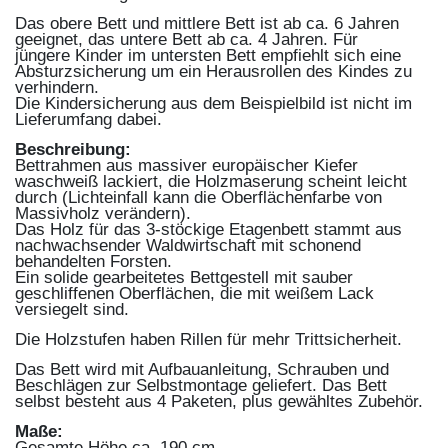
Das obere Bett und mittlere Bett ist ab ca. 6 Jahren
geeignet, das untere Bett ab ca. 4 Jahren. Für
jüngere Kinder im untersten Bett empfiehlt sich eine
Absturzsicherung um ein Herausrollen des Kindes zu
verhindern.
Die Kindersicherung aus dem Beispielbild ist nicht im
Lieferumfang dabei.
Beschreibung:
Bettrahmen aus massiver europäischer Kiefer
waschweiß lackiert, die Holzmaserung scheint leicht
durch (Lichteinfall kann die Oberflächenfarbe von
Massivholz verändern).
Das Holz für das 3-stöckige Etagenbett stammt aus
nachwachsender Waldwirtschaft mit schonend
behandelten Forsten.
Ein solide gearbeitetes Bettgestell mit sauber
geschliffenen Oberflächen, die mit weißem Lack
versiegelt sind.
Die Holzstufen haben Rillen für mehr Trittsicherheit.
Das Bett wird mit Aufbauanleitung, Schrauben und
Beschlägen zur Selbstmontage geliefert. Das Bett
selbst besteht aus 4 Paketen, plus gewähltes Zubehör.
Maße:
Gesamte Höhe ca. 190 cm