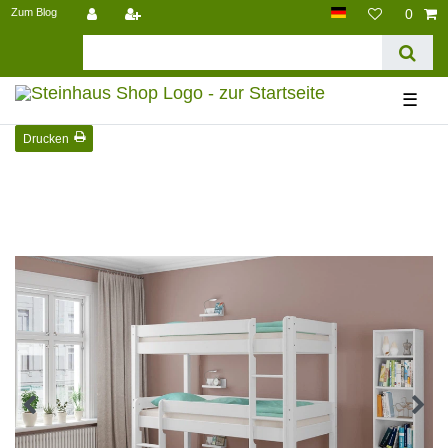
Zum Blog
0
☰
Drucken