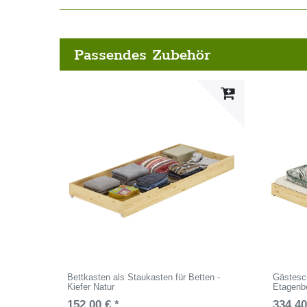
Passendes Zubehör
Bettkasten als Staukasten für Betten -
Gästesch
Kiefer Natur
Etagenbe
152,00 € *
334,40