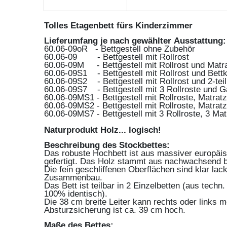
Tolles Etagenbett fürs Kinderzimmer
Lieferumfang je nach gewählter Ausstattung:
60.06-09oR - Bettgestell ohne Zubehör
60.06-09 - Bettgestell mit Rollrost
60.06-09M - Bettgestell mit Rollrost und Matr
60.06-09S1 - Bettgestell mit Rollrost und Bett
60.06-09S2 - Bettgestell mit Rollrost und 2-tei
60.06-09S7 - Bettgestell mit 3 Rollroste und 
60.06-09MS1 - Bettgestell mit Rollroste, Matrat
60.06-09MS2 - Bettgestell mit Rollroste, Matrat
60.06-09MS7 - Bettgestell mit 3 Rollroste, 3 Ma
Naturprodukt Holz... logisch!
Beschreibung des Stockbettes:
Das robuste Hochbett ist aus massiver europäisc
gefertigt. Das Holz stammt aus nachwachsend b
Die fein geschliffenen Oberflächen sind klar lac
Zusammenbau.
Das Bett ist teilbar in 2 Einzelbetten (aus techn
100% identisch).
Die 38 cm breite Leiter kann rechts oder links m
Absturzsicherung ist ca. 39 cm hoch.
Maße des Bettes: