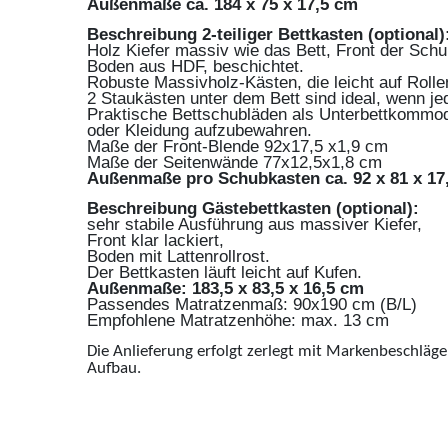
Außenmaße ca. 184 x 75 x 17,5 cm
Beschreibung 2-teiliger Bettkasten (optional)
Holz Kiefer massiv wie das Bett, Front der Schub
Boden aus HDF, beschichtet.
Robuste Massivholz-Kästen, die leicht auf Rolle
2 Staukästen unter dem Bett sind ideal, wenn j
Praktische Bettschubläden als Unterbettkommo
oder Kleidung aufzubewahren.
Maße der Front-Blende 92x17,5 x1,9 cm
Maße der Seitenwände 77x12,5x1,8 cm
Außenmaße pro Schubkasten ca. 92 x 81 x 17
Beschreibung Gästebettkasten (optional):
sehr stabile Ausführung aus massiver Kiefer,
Front klar lackiert,
Boden mit Lattenrollrost.
Der Bettkasten läuft leicht auf Kufen.
Außenmaße: 183,5 x 83,5 x 16,5 cm
Passendes Matratzenmaß: 90x190 cm (B/L)
Empfohlene Matratzenhöhe: max. 13 cm
Die Anlieferung erfolgt zerlegt mit Markenbeschläge
Aufbau.