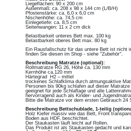
Liegeflächen: 90 x 200 cm
Außenmaß: ca. 208 x 98 x 144 cm (L/B/H)
Pfostenstärke: ca. 6,0 x 6,0 cm
Nischenhöhe: ca. 74,5 cm
Einlegetiefe: ca. 8,5 cm
Seitenwangen: 11 x 2 cm dick
Belastbarkeit unteres Bett max. 100 kg
Belastbarkeit oberes Bett max. 80 kg
Ein Rausfallschutz für das untere Bett ist nicht
finden Sie diesen im Shop - siehe "Zubehör".
Beschreibung Matratze (optional):
Rollmatratze RG 26, Höhe ca. 130 mm
Kernhöhe ca.120 mm
Härtegrad H2 – mittel
trockenes Schlafklima durch atmungsaktive Mat
Personen bis 90kg schlafen auf dieser Matratze
geeignet für jede Schlaflage und alle Lattenrahm
hervorragend auch als Kinder- und Jugendmatra
Bitte die Matratze vor dem ersten Gebrauch 24 
Beschreibung Bettschublade, 1-teilig (optiona
Holz Kiefer massiv wie das Bett, Front transpare
Boden aus HDF, beschichtet.
Der Staukasten läuft leicht auf Rollen.
Das Produkt ist als Staukasten gedacht und kan