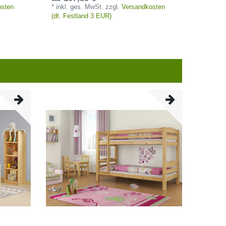
osten
*
inkl. ges. MwSt.
zzgl.
Versandkosten
(dt. Festland 3 EUR)