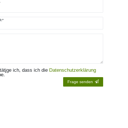
*
:*
.mailFormHoneypotLabel
tätige ich, dass ich die
Daten­schutz­erklärung
*
be.
Frage senden