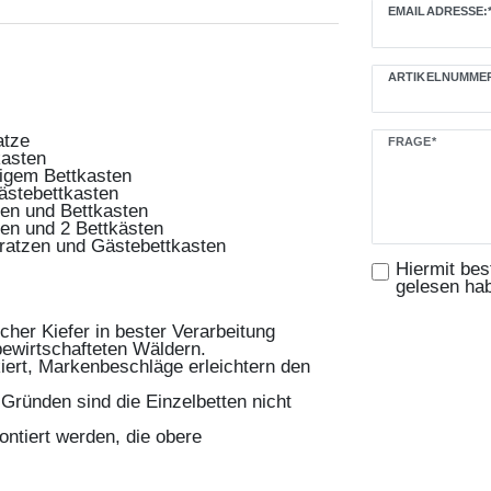
EMAILADRESSE:
ARTIKELNUMMER
Ceres::Template
atze
FRAGE*
kasten
ligem Bettkasten
Gästebettkasten
zen und Bettkasten
zen und 2 Bettkästen
tratzen und Gästebettkasten
Hiermit bes
gelesen ha
her Kiefer in bester Verarbeitung
ewirtschafteten Wäldern.
kiert, Markenbeschläge erleichtern den
. Gründen sind die Einzelbetten nicht
ontiert werden, die obere