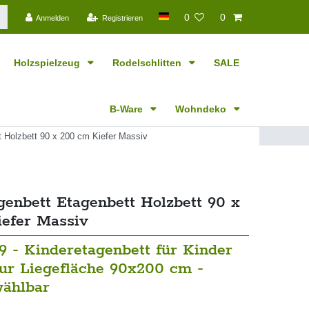
0
0
Anmelden
Registrieren
Holzspielzeug
Rodelschlitten
SALE
B-Ware
Wohndeko
t Holzbett 90 x 200 cm Kiefer Massiv
genbett Etagenbett Holzbett 90 x
efer Massiv
9 - Kinderetagenbett für Kinder
tur Liegefläche 90x200 cm -
ählbar