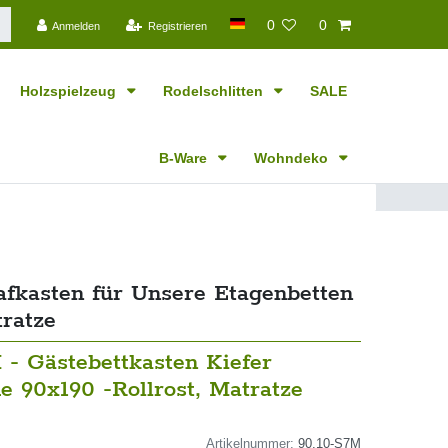
0
0
Anmelden
Registrieren
Holzspielzeug
Rodelschlitten
SALE
B-Ware
Wohndeko
afkasten für Unsere Etagenbetten
tratze
 - Gästebettkasten Kiefer
e 90x190 -Rollrost, Matratze
Artikelnummer:
90.10-S7M