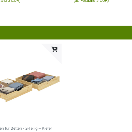
tland 3 EUR)
(dt. Festland 3 EUR)
n für Betten - 2-Teilig – Kiefer