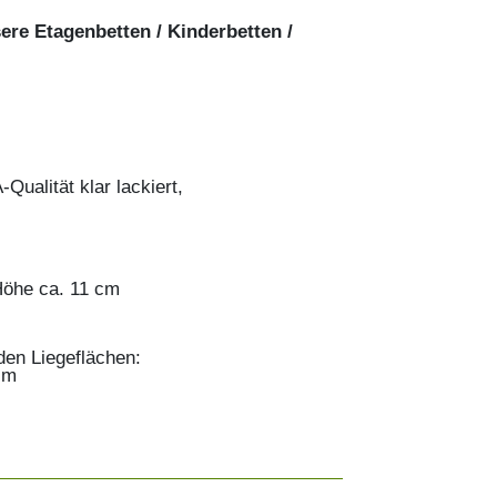
ere Etagenbetten / Kinderbetten /
Qualität klar lackiert,
Höhe ca. 11 cm
den Liegeflächen:
cm