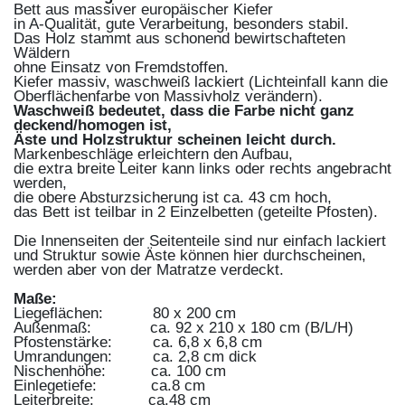
Bett aus massiver europäischer Kiefer
in A-Qualität, gute Verarbeitung, besonders stabil.
Das Holz stammt aus schonend bewirtschafteten
Wäldern
ohne Einsatz von Fremdstoffen.
Kiefer massiv, waschweiß lackiert (Lichteinfall kann die
Oberflächenfarbe von Massivholz verändern).
Waschweiß bedeutet, dass die Farbe nicht ganz
deckend/homogen ist,
Äste und Holzstruktur scheinen leicht durch.
Markenbeschläge erleichtern den Aufbau,
die extra breite Leiter kann links oder rechts angebracht
werden,
die obere Absturzsicherung ist ca. 43 cm hoch,
das Bett ist teilbar in 2 Einzelbetten (geteilte Pfosten).
Die Innenseiten der Seitenteile sind nur einfach lackiert
und Struktur sowie Äste können hier durchscheinen,
werden aber von der Matratze verdeckt.
Maße:
Liegeflächen:
80
x
200 cm
Außenmaß:
ca.
92 x 210 x 180 cm (B/L/H)
Pfostenstärke:
ca. 6,8 x 6,8 cm
Umrandungen:
ca. 2,8 cm dick
Nischenhöhe:
ca. 100 cm
Einlegetiefe:
ca.
8 cm
Leiterbreite:
ca.
48 cm