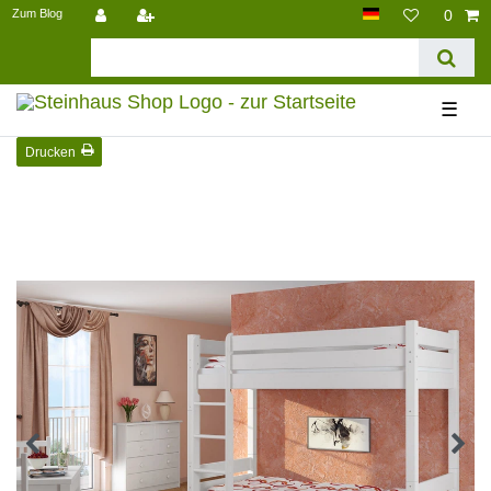
Zum Blog
0
☰
Drucken