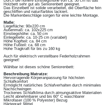
Durch die höhere Einstiegshöhe von ca. 50 cm ist das
Holzbett sehr gut als Seniorenbett geeignet.
Das Einzelbett ist solide verarbeitet, die Oberfläche fein
geschliffen und natur/farblos lackiert.
Die Markenbeschläge sorgen für eine leichte Montage.
Maße:
Liegefläche: 90x220 cm
Außenmaß: ca. 102x225 cm
Einstiegshöhe: ca. 50 cm
Einlegetiefe: ca. 10-25 cm (variabel)
Höhe Kopfteil: ca. 84 cm
Höhe Fußteil: ca. 68 cm
Hohe Tragkraft für bis zu 160 kg
Auch für elektrisch verstellbare Federholzrahmen
geeignet!
Wählbar ist dieses schöne Seniorenbett:
Beschreibung Matratze:
Hervorragende Körperanpassung für höchsten
Schlafkomfort
Ermöglicht natürliches Schlafverhalten durch minimales
Nachschwingen
Trockenes Schlafklima durch atmungsaktive Materialien
Leicht abnehmbarer und bis 60° C waschbarer
Mikrofaser (100 % Polyester) Bezug
Härtegrad: Mittel