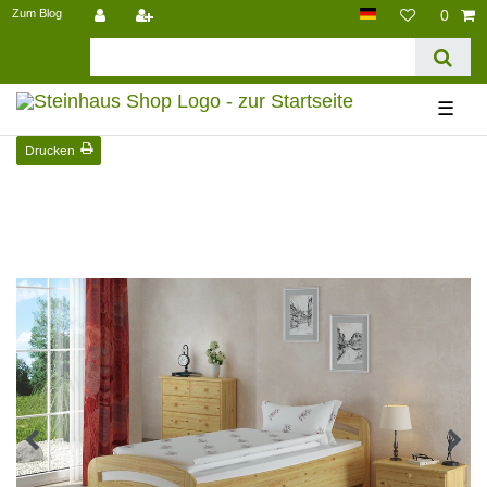
Zum Blog
0
☰
Drucken