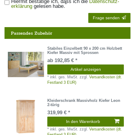
Hiermit bestätige ich, dass ich die
Daten­schutz­
*
erklärung
gelesen habe.
Frage senden
Passendes Zubehör
Stabiles Einzelbett 90 x 200 cm Holzbett
Kiefer Massiv mit Sprossen
ab 192,85 € *
Artikel anzeigen
*
inkl. ges. MwSt.
zzgl.
Versandkosten (dt.
Festland 3 EUR)
Kleiderschrank Massivholz Kiefer Leon
2-türig
319,99 € *
In den Warenkorb
*
inkl. ges. MwSt.
zzgl.
Versandkosten (dt.
Festland 3 EUR)