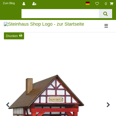
Zum Blog
0
☰
Drucken