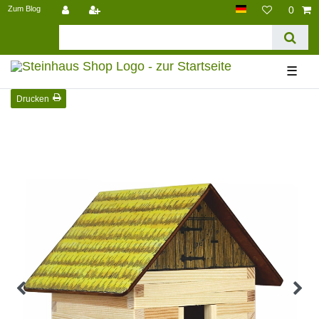
Zum Blog
0
☰
Drucken