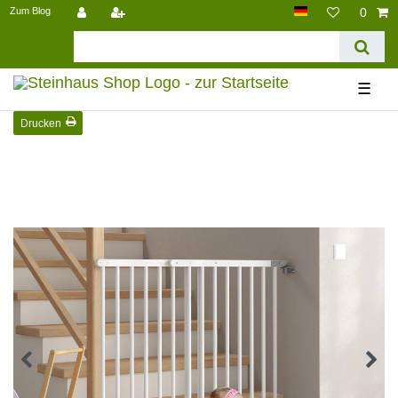
Zum Blog
0
☰
Drucken