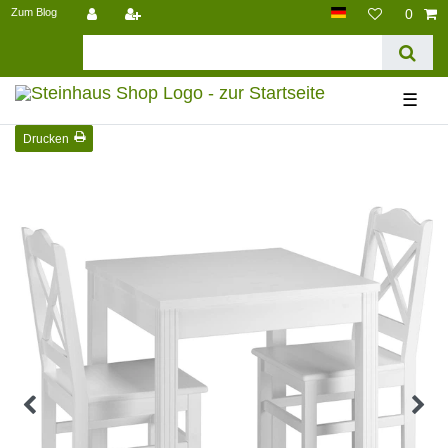
Zum Blog
0
☰
Drucken