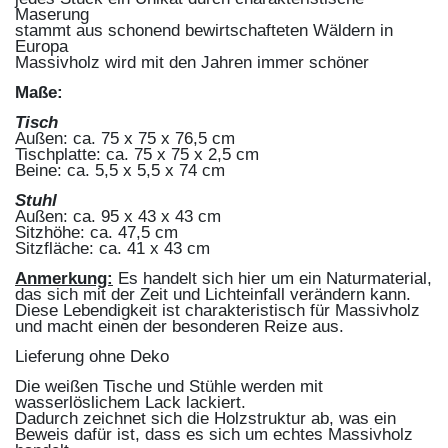
Maserung
stammt aus schonend bewirtschafteten Wäldern in
Europa
Massivholz wird mit den Jahren immer schöner
Maße:
Tisch
Außen: ca.
75 x 75 x 76,5 cm
Tischplatte: ca.
75 x 75 x 2,5 cm
Beine: ca.
5,5 x 5,5 x 74 cm
Stuhl
Außen: ca.
95 x 43 x 43 cm
Sitzhöhe: ca.
47,5 cm
Sitzfläche: ca.
41 x 43 cm
Anmerkung:
Es handelt sich hier um ein Naturmaterial,
das sich mit der Zeit und Lichteinfall verändern kann.
Diese Lebendigkeit ist charakteristisch für Massivholz
und macht einen der besonderen Reize aus.
Lieferung ohne Deko
Die weißen Tische und Stühle werden mit
wasserlöslichem Lack lackiert.
Dadurch zeichnet sich die Holzstruktur ab, was ein
Beweis dafür ist, dass es sich um echtes Massivholz