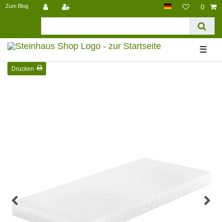
Zum Blog
0
☰
Drucken