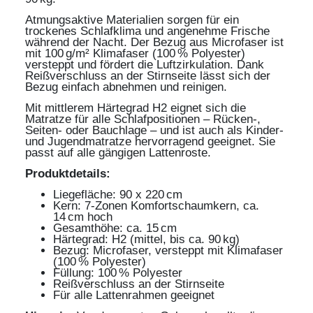
Atmungsaktive Materialien sorgen für ein
trockenes Schlafklima und angenehme Frische
während der Nacht. Der Bezug aus Microfaser ist
mit 100 g/m² Klimafaser (100 % Polyester)
versteppt und fördert die Luftzirkulation. Dank
Reißverschluss an der Stirnseite lässt sich der
Bezug einfach abnehmen und reinigen.
Mit mittlerem Härtegrad H2 eignet sich die
Matratze für alle Schlafpositionen – Rücken-,
Seiten- oder Bauchlage – und ist auch als Kinder-
und Jugendmatratze hervorragend geeignet. Sie
passt auf alle gängigen Lattenroste.
Produktdetails:
Liegefläche: 90 x 220 cm
Kern: 7-Zonen Komfortschaumkern, ca.
14 cm hoch
Gesamthöhe: ca. 15 cm
Härtegrad: H2 (mittel, bis ca. 90 kg)
Bezug: Microfaser, versteppt mit Klimafaser
(100 % Polyester)
Füllung: 100 % Polyester
Reißverschluss an der Stirnseite
Für alle Lattenrahmen geeignet