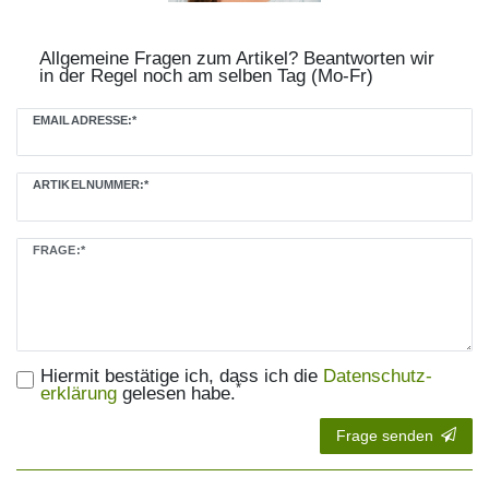
Allgemeine Fragen zum Artikel? Beantworten wir
in der Regel noch am selben Tag (Mo-Fr)
EMAILADRESSE:*
ARTIKELNUMMER:*
Ceres::Template.mailFormHoneypotLabel
FRAGE:*
Hiermit bestätige ich, dass ich die
Daten­schutz­
*
erklärung
gelesen habe.
Frage senden