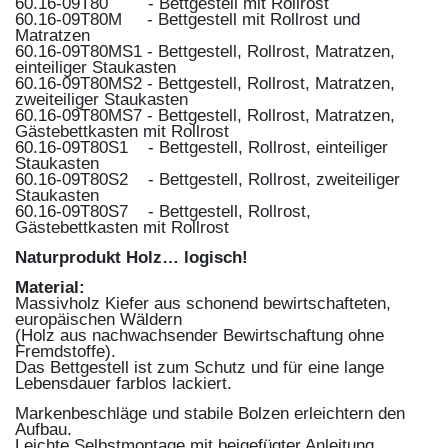
60.16-09T80 - Bettgestell mit Rollrost
60.16-09T80M - Bettgestell mit Rollrost und
Matratzen
60.16-09T80MS1 - Bettgestell, Rollrost, Matratzen,
einteiliger Staukasten
60.16-09T80MS2 - Bettgestell, Rollrost, Matratzen,
zweiteiliger Staukasten
60.16-09T80MS7 - Bettgestell, Rollrost, Matratzen,
Gästebettkasten mit Rollrost
60.16-09T80S1 - Bettgestell, Rollrost, einteiliger
Staukasten
60.16-09T80S2 - Bettgestell, Rollrost, zweiteiliger
Staukasten
60.16-09T80S7 - Bettgestell, Rollrost,
Gästebettkasten mit Rollrost
Naturprodukt Holz… logisch!
Material:
Massivholz Kiefer aus schonend bewirtschafteten,
europäischen Wäldern
(Holz aus nachwachsender Bewirtschaftung ohne
Fremdstoffe).
Das Bettgestell ist zum Schutz und für eine lange
Lebensdauer farblos lackiert.
Markenbeschläge und stabile Bolzen erleichtern den
Aufbau.
Leichte Selbstmontage mit beigefügter Anleitung.