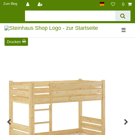
Zum Blog
0
☰
Drucken