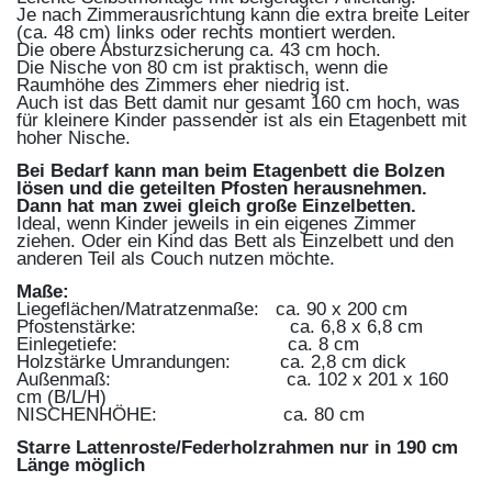
Je nach Zimmerausrichtung kann die extra breite Leiter
(ca. 48 cm) links oder rechts montiert werden.
Die obere Absturzsicherung ca. 43 cm hoch.
Die Nische von 80 cm ist praktisch, wenn die
Raumhöhe des Zimmers eher niedrig ist.
Auch ist das Bett damit nur gesamt 160 cm hoch, was
für kleinere Kinder passender ist als ein Etagenbett mit
hoher Nische.
Bei Bedarf kann man beim Etagenbett die Bolzen
lösen und die geteilten Pfosten herausnehmen.
Dann hat man zwei gleich große Einzelbetten.
Ideal, wenn Kinder jeweils in ein eigenes Zimmer
ziehen. Oder ein Kind das Bett als Einzelbett und den
anderen Teil als Couch nutzen möchte.
Maße:
Liegeflächen/Matratzenmaße: ca. 90 x 200 cm
Pfostenstärke: ca. 6,8 x 6,8 cm
Einlegetiefe: ca. 8 cm
Holzstärke Umrandungen: ca. 2,8 cm dick
Außenmaß: ca. 102 x 201 x 160
cm (B/L/H)
NISCHENHÖHE: ca. 80 cm
Starre Lattenroste/Federholzrahmen nur in 190 cm
Länge möglich