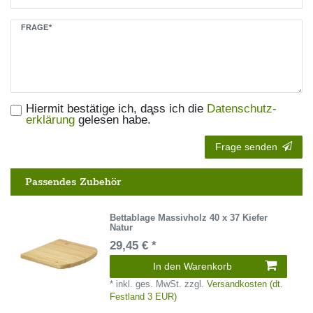
Ceres::Template.mailFormHoneypotLabel
FRAGE*
Hiermit bestätige ich, dass ich die
Daten­schutz­
*
erklärung
gelesen habe.
Frage senden
Passendes Zubehör
Bettablage Massivholz 40 x 37 Kiefer
Natur
29,45 € *
In den Warenkorb
*
inkl. ges. MwSt.
zzgl.
Versandkosten (dt.
Festland 3 EUR)