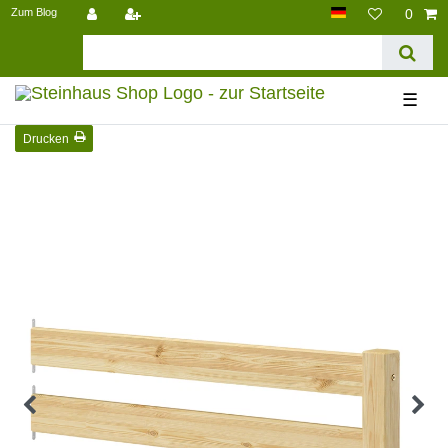
Zum Blog
0
☰
Drucken