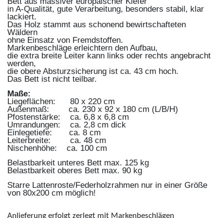
Bett aus massiver europäischer Kiefer
in A-Qualität, gute Verarbeitung, besonders stabil, klar
lackiert.
Das Holz stammt aus schonend bewirtschafteten
Wäldern
ohne Einsatz von Fremdstoffen.
Markenbeschläge erleichtern den Aufbau,
die extra breite Leiter kann links oder rechts angebracht
werden,
die obere Absturzsicherung ist ca. 43 cm hoch.
Das Bett ist nicht teilbar.
Maße:
Liegeflächen: 80 x 220 cm
Außenmaß: ca. 230 x 92 x 180 cm (L/B/H)
Pfostenstärke: ca. 6,8 x 6,8 cm
Umrandungen: ca. 2,8 cm dick
Einlegetiefe: ca. 8 cm
Leiterbreite: ca. 48 cm
Nischenhöhe: ca. 100 cm
Belastbarkeit unteres Bett max. 125 kg
Belastbarkeit oberes Bett max. 90 kg
Starre Lattenroste/Federholzrahmen nur in einer Größe
von 80x200 cm möglich!
Anlieferung erfolgt zerlegt mit Markenbeschlägen