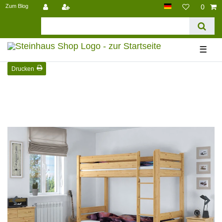
Zum Blog
0
☰
Drucken