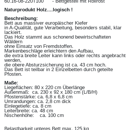
60.16-08-220T100 - Bettgestell mit Rollrost
Naturprodukt Holz....logisch !
Beschreibung:
Bett aus massiver europäischer Kiefer
in A-Qualität, gute Verarbeitung, besonders stabil, klar
lackiert.
Das Holz stammt aus schonend bewirtschafteten
Wäldern
ohne Einsatz von Fremdstoffen.
Markenbeschläge erleichtern den Aufbau,
die extra breite Leiter kann links oder rechts angebracht
werden,
die obere Absturzsicherung ist ca. 43 cm hoch.
Das Bett ist teilbar in 2 Einzelbetten durch geteilte
Pfosten.
Maße:
Liegeflächen: 80 x 220 cm Überlänge
Außenmaß: ca. 230 x 92 x 180 cm (L/B/H)
Pfostenstärke: ca. 6,8 x 6,8 cm
Umrandungen: ca. 2,8 cm dick
Einlegetiefe: ca. 8 cm
Leiterbreite: ca. 48 cm
Nischenhöhe: ca. 100 cm
Belastbarkeit unteres Bett max. 125 kg