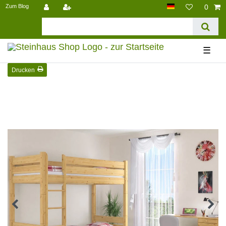
Zum Blog
0
☰
Drucken