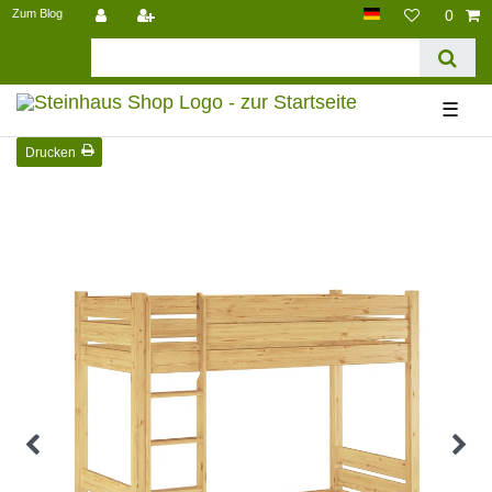
Zum Blog
0
☰
Drucken