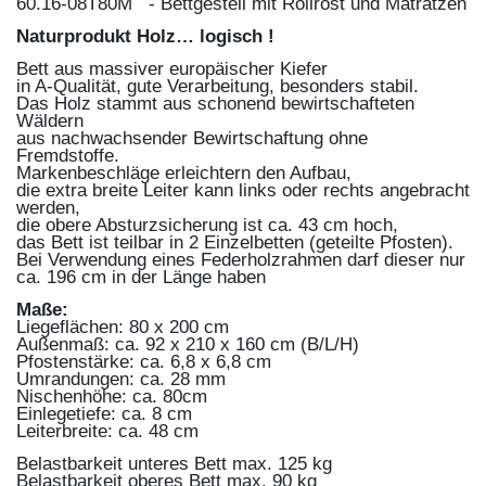
60.16-08T80M - Bettgestell mit Rollrost und Matratzen
Naturprodukt Holz… logisch !
Bett aus massiver europäischer Kiefer
in A-Qualität, gute Verarbeitung, besonders stabil.
Das Holz stammt aus schonend bewirtschafteten
Wäldern
aus nachwachsender Bewirtschaftung ohne
Fremdstoffe.
Markenbeschläge erleichtern den Aufbau,
die extra breite Leiter kann links oder rechts angebracht
werden,
die obere Absturzsicherung ist ca. 43 cm hoch,
das Bett ist teilbar in 2 Einzelbetten (geteilte Pfosten).
Bei Verwendung eines Federholzrahmen darf dieser nur
ca. 196 cm in der Länge haben
Maße:
Liegeflächen: 80 x 200 cm
Außenmaß: ca.
92 x 210 x 160 cm (B/L/H)
Pfostenstärke: ca.
6,8 x 6,8 cm
Umrandungen: ca.
28 mm
Nischenhöhe: ca.
80cm
Einlegetiefe: ca.
8 cm
Leiterbreite: ca.
48 cm
Belastbarkeit unteres Bett max. 125 kg
Belastbarkeit oberes Bett max. 90 kg