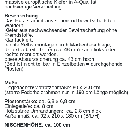
massive europäische Kiefer in A-Qualität
hochwertige Verarbeitung
Beschreibung:
Das Holz stammt aus schonend bewirtschafteten
Wäldern,
Kiefer aus nachwachsender Bewirtschaftung ohne
Fremdstoffe.
Klar lackiert,
leichte Selbstmontage durch Markenbeschläge,
die extra breite Leiter (ca. 48 cm) kann links oder
rechts montiert werden,
obere Absturzsicherung ca. 43 cm hoch
(Bett ist nicht teilbar in Einzelbetten = durchgehende
Pfosten)
Maße:
Liegeflächen/Matratzenmaße: 80 x 200 cm
(starre Federholzrahmen nur in 190 cm Länge möglich)
Pfostenstärke: ca. 6,8 x 6,8 cm
Einlegetiefe: ca. 8 cm
Holzstärke Umrandungen: ca. 2,8 cm dick
Außenmaß: ca. 92 x 210 x 180 cm (B/L/H)
NISCHENHÖHE: ca. 100 cm