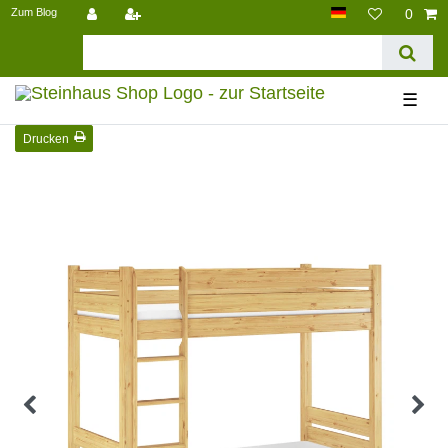
Zum Blog
0
☰
Drucken