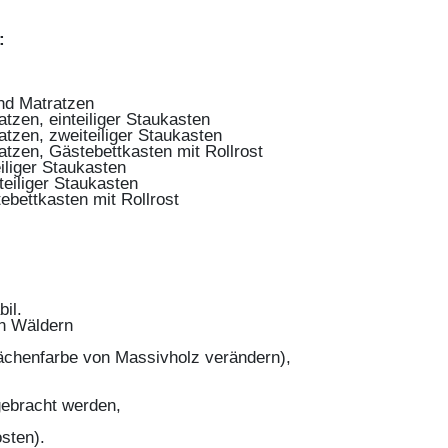
:
nd Matratzen
tzen, einteiliger Staukasten
tzen, zweiteiliger Staukasten
atzen, Gästebettkasten mit Rollrost
iliger Staukasten
eiliger Staukasten
bettkasten mit Rollrost
bil.
n Wäldern
lächenfarbe von Massivholz verändern),
ngebracht werden,
osten).