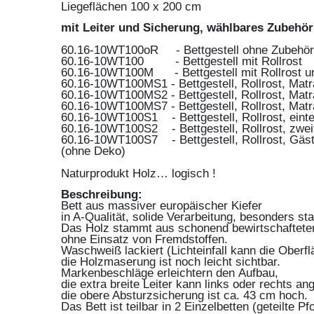
Liegeflächen 100 x 200 cm
mit Leiter und Sicherung, wählbares Zubehör
60.16-10WT100oR - Bettgestell ohne Zubehör
60.16-10WT100 - Bettgestell mit Rollrost
60.16-10WT100M - Bettgestell mit Rollrost u
60.16-10WT100MS1 - Bettgestell, Rollrost, Matra
60.16-10WT100MS2 - Bettgestell, Rollrost, Matra
60.16-10WT100MS7 - Bettgestell, Rollrost, Matr
60.16-10WT100S1 - Bettgestell, Rollrost, einte
60.16-10WT100S2 - Bettgestell, Rollrost, zweit
60.16-10WT100S7 - Bettgestell, Rollrost, Gäste
(ohne Deko)
Naturprodukt Holz… logisch !
Beschreibung:
Bett aus massiver europäischer Kiefer
in A-Qualität, solide Verarbeitung, besonders sta
Das Holz stammt aus schonend bewirtschaftete
ohne Einsatz von Fremdstoffen.
Waschweiß lackiert (Lichteinfall kann die Oberf
die Holzmaserung ist noch leicht sichtbar.
Markenbeschläge erleichtern den Aufbau,
die extra breite Leiter kann links oder rechts a
die obere Absturzsicherung ist ca. 43 cm hoch.
Das Bett ist teilbar in 2 Einzelbetten (geteilte Pf