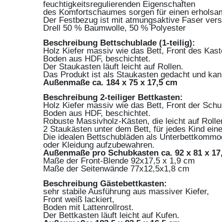
feuchtigkeitsregulierenden Eigenschaften
des Komfortschaumes sorgen für einen erholsa
Der Festbezug ist mit atmungsaktive Faser vers
Drell 50 % Baumwolle, 50 % Polyester
Beschreibung Bettschublade (1-teilig):
Holz Kiefer massiv wie das Bett, Front des Kast
Boden aus HDF, beschichtet.
Der Staukasten läuft leicht auf Rollen.
Das Produkt ist als Staukasten gedacht und kan
Außenmaße ca. 184 x 75 x 17,5 cm
Beschreibung 2-teiliger Bettkasten:
Holz Kiefer massiv wie das Bett, Front der Schu
Boden aus HDF, beschichtet.
Robuste Massivholz-Kästen, die leicht auf Rolle
2 Staukästen unter dem Bett, für jedes Kind ein
Die idealen Bettschubläden als Unterbettkomm
oder Kleidung aufzubewahren.
Außenmaße pro Schubkasten ca. 92 x 81 x 17
Maße der Front-Blende 92x17,5 x 1,9 cm
Maße der Seitenwände 77x12,5x1,8 cm
Beschreibung Gästebettkasten:
sehr stabile Ausführung aus massiver Kiefer,
Front weiß lackiert,
Boden mit Lattenrollrost.
Der Bettkasten läuft leicht auf Kufen.