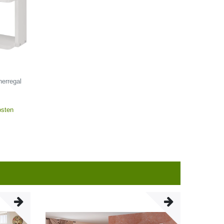
erregal
osten