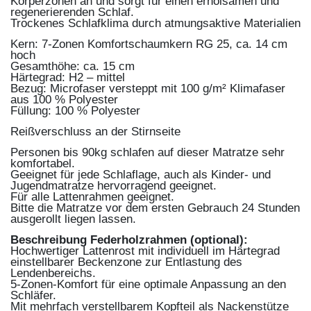
Körperzonen an und sorgt für einen erholsamen und
regenerierenden Schlaf.
Trockenes Schlafklima durch atmungsaktive Materialien
Kern: 7-Zonen Komfortschaumkern RG 25, ca. 14 cm
hoch
Gesamthöhe: ca. 15 cm
Härtegrad: H2 – mittel
Bezug: Microfaser versteppt mit 100 g/m² Klimafaser
aus 100 % Polyester
Füllung: 100 % Polyester
Reißverschluss an der Stirnseite
Personen bis 90kg schlafen auf dieser Matratze sehr
komfortabel.
Geeignet für jede Schlaflage, auch als Kinder- und
Jugendmatratze hervorragend geeignet.
Für alle Lattenrahmen geeignet.
Bitte die Matratze vor dem ersten Gebrauch 24 Stunden
ausgerollt liegen lassen.
Beschreibung Federholzrahmen (optional):
Hochwertiger Lattenrost mit individuell im Härtegrad
einstellbarer Beckenzone zur Entlastung des
Lendenbereichs.
5-Zonen-Komfort für eine optimale Anpassung an den
Schläfer.
Mit mehrfach verstellbarem Kopfteil als Nackenstütze