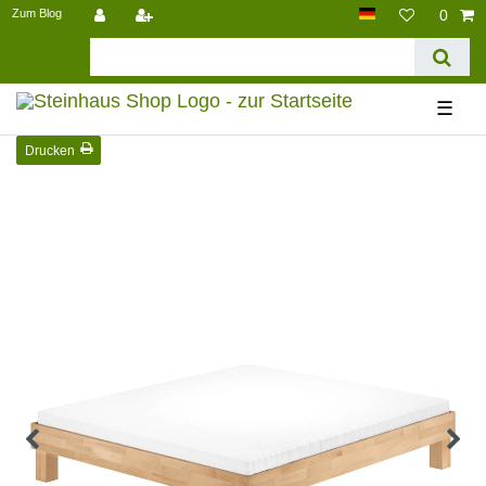
Zum Blog
0
☰
Drucken