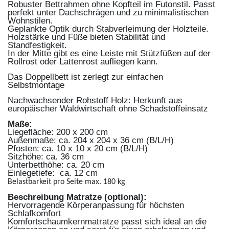
Robuster Bettrahmen ohne Kopfteil im Futonstil. Passt
perfekt unter Dachschrägen und zu minimalistischen
Wohnstilen.
Geplankte Optik durch Stabverleimung der Holzteile.
Holzstärke und Füße bieten Stabilität und
Standfestigkeit.
In der Mitte gibt es eine Leiste mit Stützfüßen auf der
Rollrost oder Lattenrost aufliegen kann.
Das Doppellbett ist zerlegt zur einfachen
Selbstmontage
Nachwachsender Rohstoff Holz: Herkunft aus
europäischer Waldwirtschaft ohne Schadstoffeinsatz
Maße:
Liegefläche: 200 x 200 cm
Außenmaße: ca. 204 x 204 x 36 cm (B/L/H)
Pfosten: ca. 10 x 10 x 20 cm (B/L/H)
Sitzhöhe: ca. 36 cm
Unterbetthöhe: ca. 20 cm
Einlegetiefe: ca. 12 cm
Belastbarkeit pro Seite max. 180 kg
Beschreibung Matratze (optional):
Hervorragende Körperanpassung für höchsten
Schlafkomfort
Komfortschaumkernmatratze passt sich ideal an die