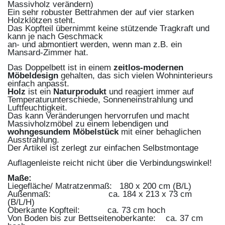
Massivholz verändern)
Ein sehr robuster Bettrahmen der auf vier starken
Holzklötzen steht.
Das Kopfteil übernimmt keine stützende Tragkraft und
kann je nach Geschmack
an- und abmontiert werden, wenn man z.B. ein
Mansard-Zimmer hat.
Das Doppelbett ist in einem
zeitlos-modernen
Möbeldesign
gehalten, das sich vielen Wohninterieurs
einfach anpasst.
Holz
ist ein
Naturprodukt
und reagiert immer auf
Temperaturunterschiede, Sonneneinstrahlung und
Luftfeuchtigkeit.
Das kann Veränderungen hervorrufen und macht
Massivholzmöbel zu einem lebendigen und
wohngesundem Möbelstück
mit einer behaglichen
Ausstrahlung.
Der Artikel ist zerlegt zur einfachen Selbstmontage
Auflagenleiste reicht nicht über die Verbindungswinkel!
Maße:
Liegefläche/ Matratzenmaß: 180 x 200 cm (B/L)
Außenmaß: ca. 184 x 213 x 73 cm
(B/L/H)
Oberkante Kopfteil: ca. 73 cm hoch
Von Boden bis zur Bettseitenoberkante: ca. 37 cm