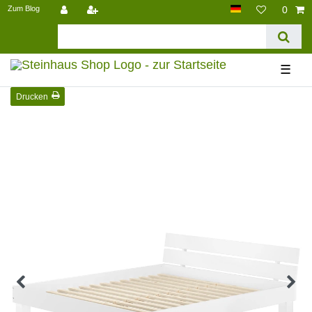
Zum Blog
0
☰
Drucken