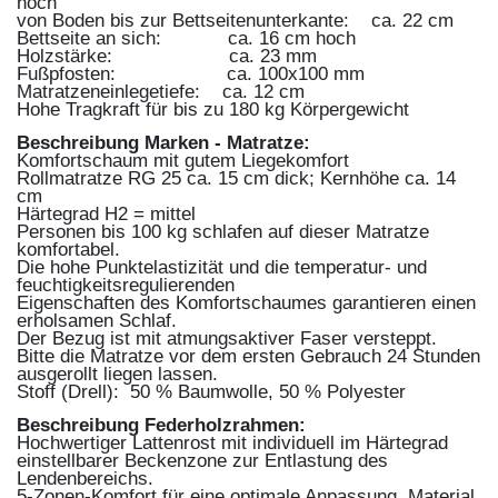
hoch
von Boden bis zur Bettseitenunterkante: ca. 22 cm
Bettseite an sich: ca. 16 cm hoch
Holzstärke: ca. 23 mm
Fußpfosten: ca. 100x100 mm
Matratzeneinlegetiefe: ca. 12 cm
Hohe Tragkraft für bis zu 180 kg Körpergewicht
Beschreibung Marken - Matratze:
Komfortschaum mit gutem Liegekomfort
Rollmatratze RG 25 ca. 15 cm dick; Kernhöhe ca. 14
cm
Härtegrad H2 = mittel
Personen bis 100 kg schlafen auf dieser Matratze
komfortabel.
Die hohe Punktelastizität und die temperatur- und
feuchtigkeitsregulierenden
Eigenschaften des Komfortschaumes garantieren einen
erholsamen Schlaf.
Der Bezug ist mit atmungsaktiver Faser versteppt.
Bitte die Matratze vor dem ersten Gebrauch 24 Stunden
ausgerollt liegen lassen.
Stoff (Drell): 50 % Baumwolle, 50 % Polyester
Beschreibung Federholzrahmen:
Hochwertiger Lattenrost mit individuell im Härtegrad
einstellbarer Beckenzone zur Entlastung des
Lendenbereichs.
5-Zonen-Komfort für eine optimale Anpassung. Material