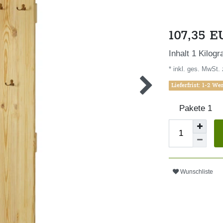
107,35 
Inhalt
1
Kilog
* inkl. ges. MwSt. 
Lieferfrist: 1-2 We
Pakete
1
Wunschliste