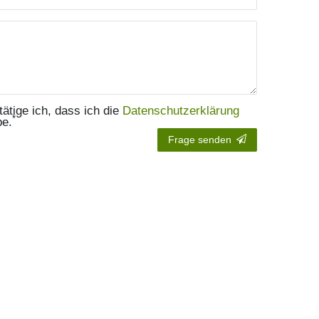
tätige ich, dass ich die
Daten­schutz­erklärung
*
be.
Frage senden