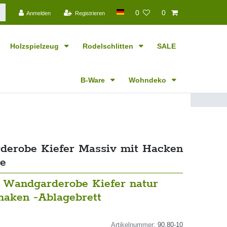
0
0
Anmelden
Registrieren
Holzspielzeug
Rodelschlitten
SALE
B-Ware
Wohndeko
erobe Kiefer Massiv mit Hacken
e
- Wandgarderobe Kiefer natur
haken -Ablagebrett
Artikelnummer:
90.80-10