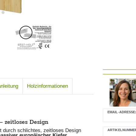
nleitung
Holzinformationen
Ceres::Template
EMAIL-ADRESSE:
 zeitloses Design
durch schlichtes, zeitloses Design
ARTIKELNUMMER
assiver europäischer Kiefer
,