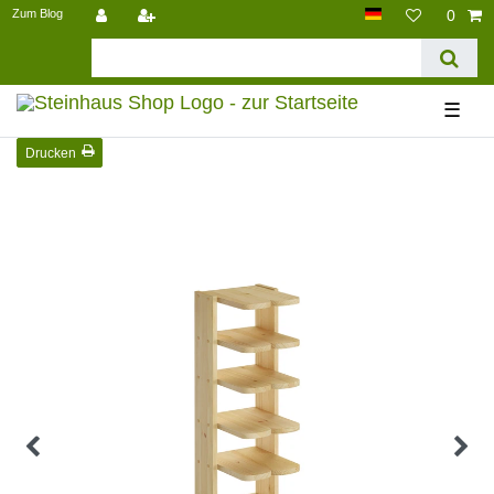
Zum Blog
0
☰
Drucken