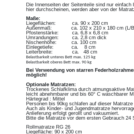
Die Innenseiten der Seitenteile sind nur einfach
hier durchscheinen, werden aber von der Matrat
Maße:
Liegeflächen:
ca.
90 x 200 cm
Außenmaß:
ca.
102 x 210 x 180 cm (L/B
Pfostenstärke:
ca. 6,8 x 6,8 cm
Umrandungen:
ca. 2,8 cm dick
Nischenhöhe:
ca. 100 cm
Einlegetiefe:
ca.
8 cm
Leiterbreite:
ca.
48 cm
Belastbarkeit unteres Bett max. 125 kg
Belastbarkeit oberes Bett max. 90 kg
Bei Verwendung von starren Federholzrahmen
möglich!
Optionale Matratzen:
Trockenes Schlafklima durch atmungsaktive Mate
leicht abnehmbarer und bis 60° C waschbarer M
Härtegrad : Mittel
Personen bis 90kg schlafen auf dieser Matratze
Auch als Kinder- und Jugendmatratze hervorrag
Anlieferung erfolgt gerollt und vakuumiert.
Bitte die Matratze vor dem ersten Gebrauch 24 
Rollmatratze RG 26
Liegefläche: 90 x 200 cm