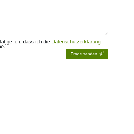
.mailFormHoneypotLabel
tätige ich, dass ich die
Daten­schutz­erklärung
*
be.
Frage senden