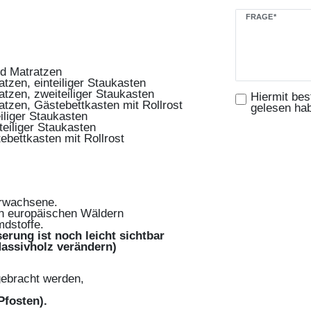
Ceres::Template
FRAGE*
d Matratzen
tzen, einteiliger Staukasten
tzen, zweiteiliger Staukasten
Hiermit bes
atzen, Gästebettkasten mit Rollrost
gelesen ha
iliger Staukasten
eiliger Staukasten
bettkasten mit Rollrost
Erwachsene.
n europäischen Wäldern
dstoffe.
erung ist noch leicht sichtbar
 Massivholz verändern)
ngebracht werden,
 Pfosten).