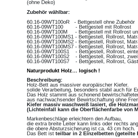
(ohne Deko)
Zubehör wählbar:
60.16-09WT100oR - Bettgestell ohne Zubehör
60.16-09WT100 - Bettgestell mit Rollrost
60.16-09WT100M - Bettgestell mit Rollrost un
60.16-09WT100MS1 - Bettgestell, Rollrost, Matra
60.16-09WT100MS2 - Bettgestell, Rollrost, Matra
60.16-09WT100MS7 - Bettgestell, Rollrost, Matr
60.16-09WT100S1 - Bettgestell, Rollrost, einte
60.16-09WT100S2 - Bettgestell, Rollrost, zweit
60.16-09WT100S7 - Bettgestell, Rollrost, Gäste
Naturprodukt Holz… logisch !
Beschreibung:
Holz-Bett aus massiver europäischer Kiefer.
solide Verarbeitung, besonders stabil auch für 
Das Holz stammt aus schonend bewirtschaftete
aus
nachwachsender Bewirtschaftung ohne Frem
Kiefer massiv waschweiß lasiert, die Holzmas
(Lichteinfall kann die Oberflächenfarbe von
Markenbeschläge erleichtern den Aufbau,
die extra breite Leiter kann links oder rechts a
die obere Absturzsicherung ist ca. 43 cm hoch.
Das Bett ist
teilbar in 2 Einzelbetten (geteilte