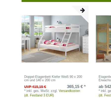
Doppel-Etagenbett Kiefer Weiß 90 x 200
Etagenbe
cm und 140 x 200 cm
Erwachs
365,15 € *
ab 542
UVP 415,15 €
*
inkl. ges. MwSt.
zzgl.
Versandkosten
*
inkl. 
(dt. Festland 3 EUR)
(dt. Fes