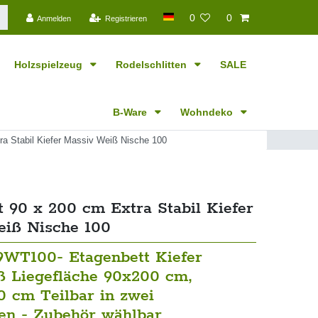
0
0
Anmelden
Registrieren
Holzspielzeug
Rodelschlitten
SALE
B-Ware
Wohndeko
ra Stabil Kiefer Massiv Weiß Nische 100
t 90 x 200 cm Extra Stabil Kiefer
iß Nische 100
9WT100- Etagenbett Kiefer
 Liegefläche 90x200 cm,
0 cm Teilbar in zwei
ten - Zubehör wählbar