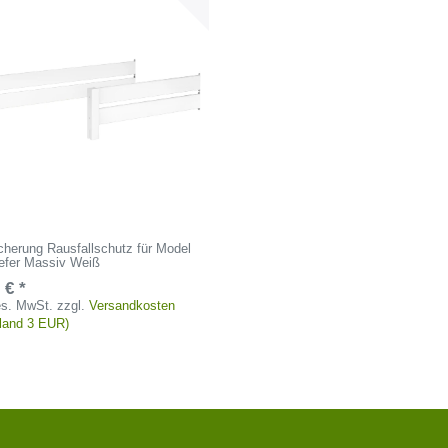
cherung Rausfallschutz für Model
iefer Massiv Weiß
 € *
ges. MwSt.
zzgl.
Versandkosten
tland 3 EUR)