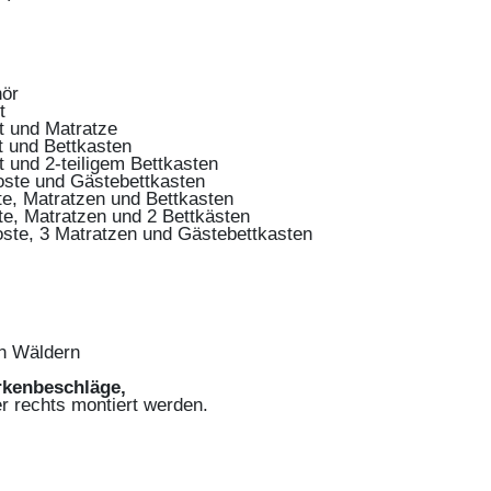
hör
t
t und Matratze
t und Bettkasten
 und 2-teiligem Bettkasten
oste und Gästebettkasten
te, Matratzen und Bettkasten
te, Matratzen und 2 Bettkästen
oste, 3 Matratzen und Gästebettkasten
n Wäldern
rkenbeschläge,
er rechts montiert werden.