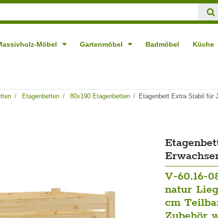
Massivholz-Möbel
Gartenmöbel
Badmöbel
Küche
tten
Etagenbetten
80x190 Etagenbetten
Etagenbett Extra Stabil fü
Etagenbett
Erwachse
V-60.16-0
natur Lie
cm Teilbar
Zubehör w