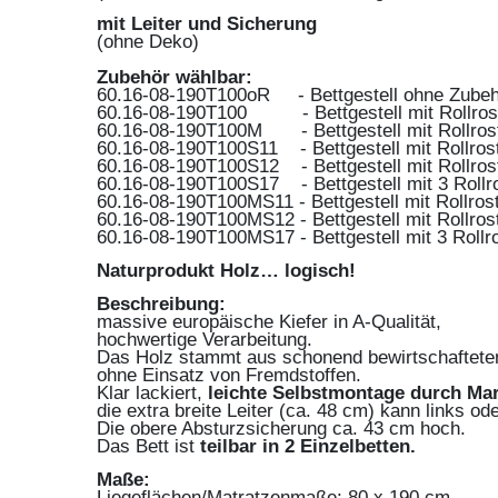
mit Leiter und Sicherung
(ohne Deko)
Zubehör wählbar:
60.16-08-190T100oR - Bettgestell ohne Zube
60.16-08-190T100 - Bettgestell mit Rollros
60.16-08-190T100M - Bettgestell mit Rollros
60.16-08-190T100S11 - Bettgestell mit Rollros
60.16-08-190T100S12 - Bettgestell mit Rollrost
60.16-08-190T100S17 - Bettgestell mit 3 Rollr
60.16-08-190T100MS11 - Bettgestell mit Rollros
60.16-08-190T100MS12 - Bettgestell mit Rollros
60.16-08-190T100MS17 - Bettgestell mit 3 Rollr
Naturprodukt Holz… logisch!
Beschreibung:
massive europäische Kiefer in A-Qualität,
hochwertige Verarbeitung.
Das Holz stammt aus schonend bewirtschaftete
ohne Einsatz von Fremdstoffen.
Klar lackiert,
leichte Selbstmontage durch Ma
die extra breite Leiter (ca. 48 cm) kann links od
Die obere Absturzsicherung ca. 43 cm hoch.
Das Bett ist
teilbar in 2 Einzelbetten.
Maße:
Liegeflächen/Matratzenmaße: 80 x 190 cm