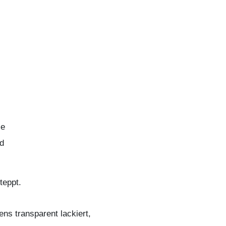
ze
nd
teppt.
ns transparent lackiert,