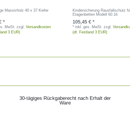
ge Massivholz 40 x 37 Kiefer
Kindersicherung Rausfallschutz f
Etagenbetten Modell 60.16
€ *
105,45 € *
ges. MwSt.
zzgl.
Versandkosten
*
inkl. ges. MwSt.
zzgl.
Versandk
tland 3 EUR)
(dt. Festland 3 EUR)
30-tägiges Rückgaberecht nach Erhalt der
Ware