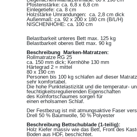
Pfostenstärke: ca. 6,8 x 6,8 cm
Einlegetiefe: ca. 8 cm
Holzstärke Umrandungen: ca. 2,8 cm dick
Außenmaß: ca. 92 x 200 x 180 cm (B/L/H)
NISCHENHÖHE: ca. 100 cm
Belastbarkeit unteres Bett max. 125 kg
Belastbarkeit oberes Bett max. 90 kg
Beschreibung Marken-Matratzen:
Rollmatratze RG 25
ca. 150 mm dick; Kernhöhe 130 mm
Härtegrad 2 = mittel
80 x 190 cm
Personen bis 100 kg schlafen auf dieser Matrat
sehr komfortabel.
Die hohe Punktelastizität und die temperatur- u
feuchtigkeitsregulierenden Eigenschaften
des Komfortschaumes sorgen für
einen erholsamen Schlaf.
Der Festbezug ist mit atmungsaktive Faser vers
Drell 50 % Baumwolle, 50 % Polyester
Beschreibung Bettschublade (1-teilig):
Holz Kiefer massiv wie das Bett, Front des Kaste
Boden aus HDF, beschichtet.