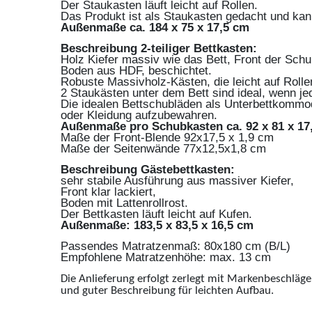
Der Staukasten läuft leicht auf Rollen.
Das Produkt ist als Staukasten gedacht und kan
Außenmaße ca. 184 x 75 x 17,5 cm
Beschreibung 2-teiliger Bettkasten:
Holz Kiefer massiv wie das Bett, Front der Schub
Boden aus HDF, beschichtet.
Robuste Massivholz-Kästen, die leicht auf Rolle
2 Staukästen unter dem Bett sind ideal, wenn j
Die idealen Bettschubläden als Unterbettkomm
oder Kleidung aufzubewahren.
Außenmaße pro Schubkasten ca. 92 x 81 x 17
Maße der Front-Blende 92x17,5 x 1,9 cm
Maße der Seitenwände 77x12,5x1,8 cm
Beschreibung Gästebettkasten:
sehr stabile Ausführung aus massiver Kiefer,
Front klar lackiert,
Boden mit Lattenrollrost.
Der Bettkasten läuft leicht auf Kufen.
Außenmaße: 183,5 x 83,5 x 16,5 cm
Passendes Matratzenmaß: 80x180 cm (B/L)
Empfohlene Matratzenhöhe: max. 13 cm
Die Anlieferung erfolgt zerlegt mit Markenbeschläg
und guter Beschreibung für leichten Aufbau.