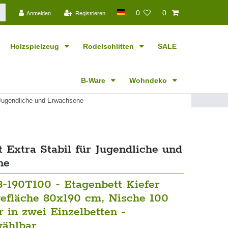
0
0
Anmelden
Registrieren
Holzspielzeug
Rodelschlitten
SALE
B-Ware
Wohndeko
r Jugendliche und Erwachsene
 Extra Stabil für Jugendliche und
ne
8-190T100 - Etagenbett Kiefer
gefläche 80x190 cm, Nische 100
 in zwei Einzelbetten -
ählbar