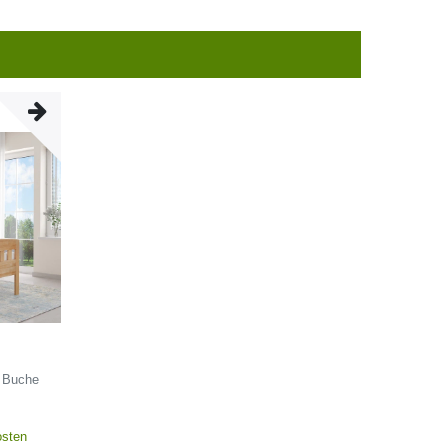
t Buche
osten