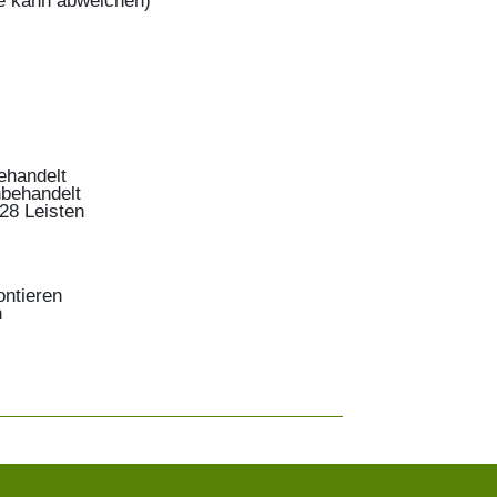
be kann abweichen)
 unbehandelt
, unbehandelt
 28 Leisten
ontieren
n