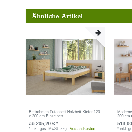
Ähnliche Artikel
Bettrahmen Futonbett Holzbett Kiefer 120
Modernes
x 200 cm Einzelbett
200 cm 
ab 205,20 € *
513,00
*
inkl. ges. MwSt.
zzgl.
Versandkosten
*
inkl. 