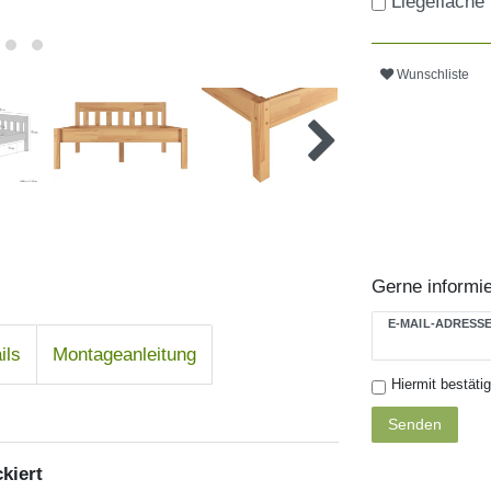
Liegefläche
Wunschliste
Gerne informie
E-MAIL-ADRESS
ils
Montageanleitung
Hiermit bestäti
Senden
kiert