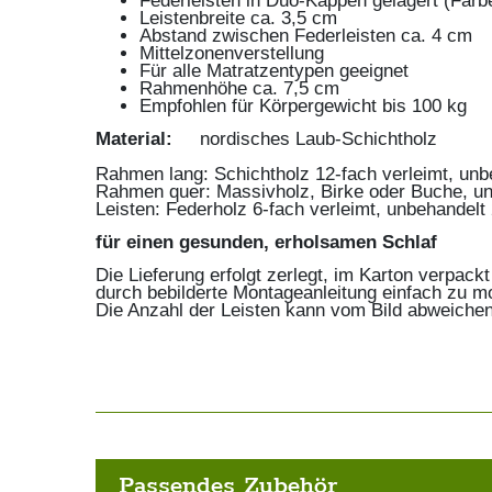
Federleisten in Duo-Kappen gelagert (Far
Leistenbreite ca. 3,5 cm
Abstand zwischen Federleisten ca. 4 cm
Mittelzonenverstellung
Für alle Matratzentypen geeignet
Rahmenhöhe ca. 7,5 cm
Empfohlen für Körpergewicht bis 100 kg
Material:
nordisches Laub-Schichtholz
Rahmen lang: Schichtholz 12-fach verleimt,
Rahmen quer: Massivholz, Birke oder Buche
Leisten: Federholz 6-fach verleimt, unbehandelt
für einen gesunden, erholsamen Schlaf
Die Lieferung erfolgt zerlegt, im Karton verpackt
durch bebilderte Montageanleitung einfach zu m
Die Anzahl der Leisten kann vom Bild abweiche
Passendes Zubehör