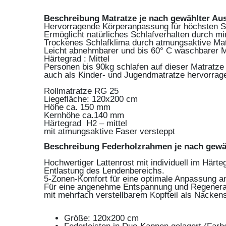
Beschreibung Matratze je nach gewählter Aus
Hervorragende Körperanpassung für höchsten S
Ermöglicht natürliches Schlafverhalten durch 
Trockenes Schlafklima durch atmungsaktive Mat
Leicht abnehmbarer und bis 60° C waschbarer M
Härtegrad : Mittel
Personen bis 90kg schlafen auf dieser Matratze
auch als Kinder- und Jugendmatratze hervorrag
Rollmatratze RG 25
Liegefläche: 120x200 cm
Höhe ca. 150 mm
Kernhöhe ca.140 mm
Härtegrad H2 – mittel
mit atmungsaktive Faser versteppt
Beschreibung Federholzrahmen je nach gewäh
Hochwertiger Lattenrost mit individuell im Härt
Entlastung des Lendenbereichs.
5-Zonen-Komfort für eine optimale Anpassung an
Für eine angenehme Entspannung und Regenerat
mit mehrfach verstellbarem Kopfteil als Nackens
Größe: 120x200 cm