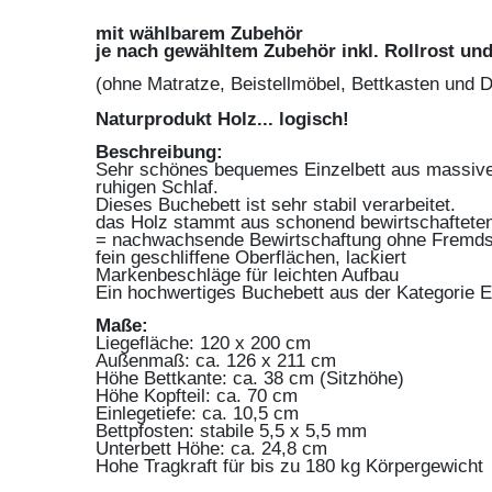
mit wählbarem Zubehör
je nach gewähltem Zubehör inkl. Rollrost un
(ohne Matratze, Beistellmöbel, Bettkasten und 
Naturprodukt Holz... logisch!
Beschreibung:
Sehr schönes bequemes Einzelbett aus massiver
ruhigen Schlaf.
Dieses Buchebett ist sehr stabil verarbeitet.
das Holz stammt aus schonend bewirtschaftete
= nachwachsende Bewirtschaftung ohne Fremds
fein geschliffene Oberflächen, lackiert
Markenbeschläge für leichten Aufbau
Ein hochwertiges Buchebett aus der Kategorie E
Maße:
Liegefläche: 120 x 200 cm
Außenmaß: ca. 126 x 211 cm
Höhe Bettkante: ca. 38 cm (Sitzhöhe)
Höhe Kopfteil: ca. 70 cm
Einlegetiefe: ca. 10,5 cm
Bettpfosten: stabile 5,5 x 5,5 mm
Unterbett Höhe: ca. 24,8 cm
Hohe Tragkraft für bis zu 180 kg Körpergewicht