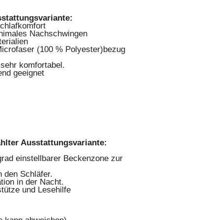
stattungsvariante:
chlafkomfort
minimales Nachschwingen
erialien
icrofaser (100 % Polyester)bezug
 sehr komfortabel.
end geeignet
lter Ausstattungsvariante:
egrad einstellbarer Beckenzone zur
 den Schläfer.
ion in der Nacht.
tütze und Lesehilfe