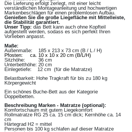
Die Lieferung erfolgt zerlegt, mit einer leicht
verständlichen Montageanleitung und hochwertigen
Markenbeschlägen für einen problemlosen Aufbau.
Genießen Sie die große Liegefläche mit Mittelleiste,
die Stabilität garantiert.
Unser Tipp:
das Bett kann auch ohne Kopfteil
aufgestellt werden, sodass es sich perfekt Ihren
Vorlieben anpasst.
Maße:
Außenmaße: 185 x 213 x 73 cm (B / L / H)
Pfosten: ca. 10
x 10 x 20
c
m (B/L/H)
Sitzhöhe: 36 cm
Unterbetthöhe: 20 cm
Einlegetiefe: 12 cm (für die Matratze)
Belastbarkeit: Hohe Tragkraft für bis zu 180 kg
Körpergewicht
Ein schönes Buche-Bett aus der Kategorie
Doppelbetten.
Beschreibung Marken - Matratze (optional):
Komfortschaum mit gutem Liegekomfort
Rollmatratze RG 25 ca. 15 cm dick; Kernhöhe ca. 14
cm
Härtegrad H2 = mittel
Personen bis 100 kg schlafen auf dieser Matratze