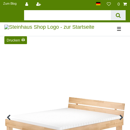
Zum Blog
0
☰
Drucken