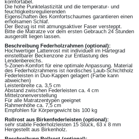
komfortabel.
Die hohe Punktelastizität und die temperatur- und
feuchtigkeitsregulierenden
Eigenschaften des Komfortschaumes garantieren einen
erholsamen Schlaf.
Der Bezug ist mit atmungsaktiver Faser versteppt.
Bitte die Matratze vor dem ersten Gebrauch 24 Stunden
ausgerollt liegen lassen.
Beschreibung Federholzrahmen (optional):
Hochwertiger Lattenrost mit individuell im Härtegrad
einstellbarer Beckenzone zur Entlastung des
Lendenbereichs.
5-Zonen-Komfort für eine optimale Anpassung. Material
des Federholzrahmens ist nordisches Laub-Schichtholz
Federleisten in Duo-Kappen gelagert (Farbe kann
abweichen)
Leistenbreite ca. 3,5 cm
Abstand zwischen Federleisten ca. 4 cm
Mittelzonenverstellung
Für alle Matratzentypen geeignet
Rahmenhöhe ca. 7,5 cm
Empfohlen für Körpergewicht bis 100 kg
Rollrost aus Birkenfederleisten (optional):
sehr stabile Federholzleisten 15 Stück, 63 x 8 mm
Hergestellt aus Birkenholz.
Beschreibung Rollrost (optional):