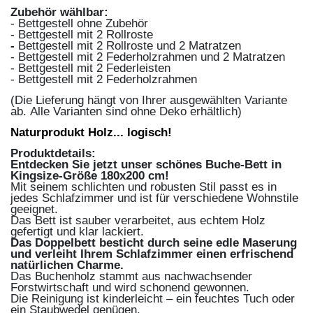
Zubehör wählbar:
- Bettgestell ohne Zubehör
- Bettgestell mit 2 Rollroste
-
Bettgestell mit 2 Rollroste und 2 Matratzen
- Bettgestell mit 2 Federholzrahmen und 2 Matratzen
- Bettgestell mit 2 Federleisten
- Bettgestell mit 2 Federholzrahmen
(Die Lieferung hängt von Ihrer ausgewählten Variante
ab. Alle Varianten sind ohne Deko erhältlich)
Naturprodukt Holz... logisch!
Produktdetails:
Entdecken Sie jetzt unser schönes Buche-Bett in
Kingsize-Größe 180x200 cm!
Mit seinem schlichten und robusten Stil passt es in
jedes Schlafzimmer und ist für verschiedene Wohnstile
geeignet.
Das Bett ist sauber verarbeitet, aus echtem Holz
gefertigt und klar lackiert.
Das Doppelbett besticht durch seine edle Maserung
und verleiht Ihrem Schlafzimmer einen erfrischend
natürlichen Charme.
Das Buchenholz stammt aus nachwachsender
Forstwirtschaft und wird schonend gewonnen.
Die Reinigung ist kinderleicht – ein feuchtes Tuch oder
ein Staubwedel genügen.