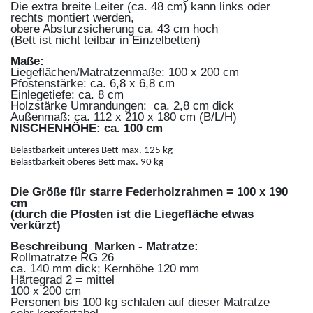
Die extra breite Leiter (ca. 48 cm) kann links oder
rechts montiert werden,
obere Absturzsicherung ca. 43 cm hoch
(Bett ist nicht teilbar in Einzelbetten)
Maße:
Liegeflächen/Matratzenmaße: 100 x 200 cm
Pfostenstärke: ca. 6,8 x 6,8 cm
Einlegetiefe: ca. 8 cm
Holzstärke Umrandungen: ca. 2,8 cm dick
Außenmaß: ca. 112 x 210 x 180 cm (B/L/H)
NISCHENHÖHE: ca. 100 cm
Belastbarkeit unteres Bett max. 125 kg
Belastbarkeit oberes Bett max. 90 kg
Die Größe für starre Federholzrahmen = 100 x 190
cm
(durch die Pfosten ist die Liegefläche etwas
verkürzt)
Beschreibung Marken - Matratze:
Rollmatratze RG 26
ca. 140 mm dick; Kernhöhe 120 mm
Härtegrad 2 = mittel
100 x 200 cm
Personen bis 100 kg schlafen auf dieser Matratze