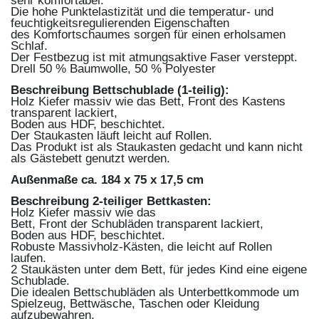
sehr komfortabel.
Die hohe Punktelastizität und die temperatur- und
feuchtigkeitsregulierenden Eigenschaften
des Komfortschaumes sorgen für einen erholsamen
Schlaf.
Der Festbezug ist mit atmungsaktive Faser versteppt.
Drell 50 % Baumwolle, 50 % Polyester
Beschreibung Bettschublade (1-teilig):
Holz Kiefer massiv wie das Bett, Front des Kastens
transparent lackiert,
Boden aus HDF, beschichtet.
Der Staukasten läuft leicht auf Rollen.
Das Produkt ist als Staukasten gedacht und kann nicht
als Gästebett genutzt werden.
Außenmaße ca. 184 x 75 x 17,5 cm
Beschreibung 2-teiliger Bettkasten:
Holz Kiefer massiv wie das
Bett, Front der Schubläden transparent lackiert,
Boden aus HDF, beschichtet.
Robuste Massivholz-Kästen, die leicht auf Rollen
laufen.
2 Staukästen unter dem Bett, für jedes Kind eine eigene
Schublade.
Die idealen Bettschubläden als Unterbettkommode um
Spielzeug, Bettwäsche, Taschen oder Kleidung
aufzubewahren.