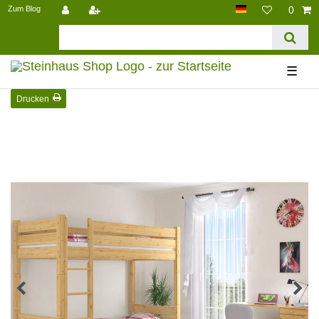
Zum Blog
0
☰
Drucken