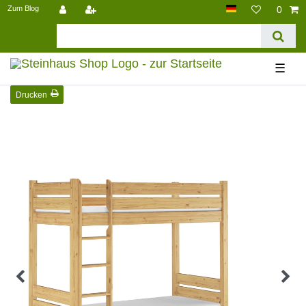
Zum Blog
0
☰
Drucken