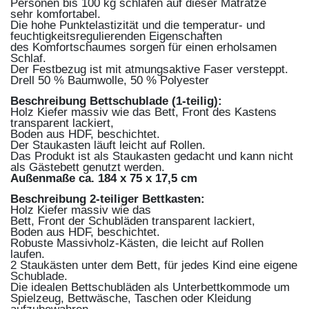
Personen bis 100 kg schlafen auf dieser Matratze
sehr komfortabel.
Die hohe Punktelastizität und die temperatur- und
feuchtigkeitsregulierenden Eigenschaften
des Komfortschaumes sorgen für einen erholsamen
Schlaf.
Der Festbezug ist mit atmungsaktive Faser versteppt.
Drell 50 % Baumwolle, 50 % Polyester
Beschreibung Bettschublade (1-teilig):
Holz Kiefer massiv wie das Bett, Front des Kastens
transparent lackiert,
Boden aus HDF, beschichtet.
Der Staukasten läuft leicht auf Rollen.
Das Produkt ist als Staukasten gedacht und kann nicht
als Gästebett genutzt werden.
Außenmaße ca. 184 x 75 x 17,5 cm
Beschreibung 2-teiliger Bettkasten:
Holz Kiefer massiv wie das
Bett, Front der Schubläden transparent lackiert,
Boden aus HDF, beschichtet.
Robuste Massivholz-Kästen, die leicht auf Rollen
laufen.
2 Staukästen unter dem Bett, für jedes Kind eine eigene
Schublade.
Die idealen Bettschubläden als Unterbettkommode um
Spielzeug, Bettwäsche, Taschen oder Kleidung