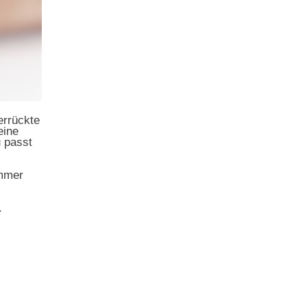
errückte
eine
 passt
mmer
.