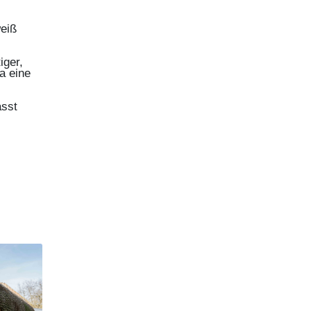
weiß
iger,
a eine
ässt