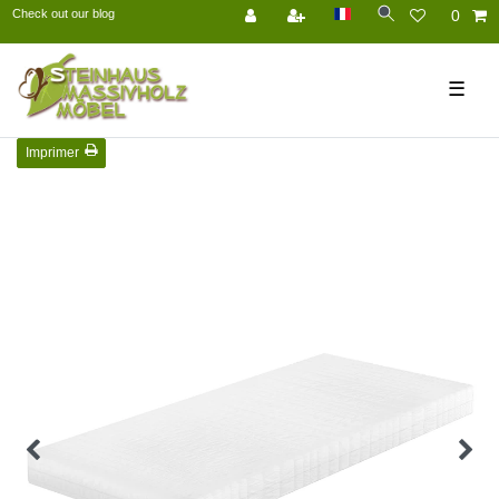
Check out our blog
0
☰
Imprimer