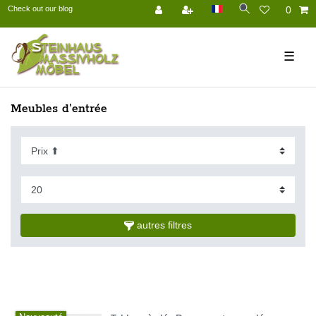
Check out our blog
0
☰
Meubles d'entrée
autres filtres