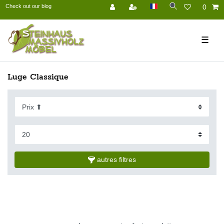
Check out our blog
0
☰
Luge Classique
autres filtres