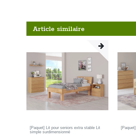
Article similaire
[Paquet] Lit pour seniors extra stable Lit
[Paquet]
simple surdimensionné