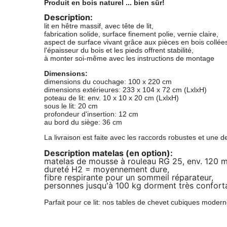
Produit en bois naturel ... bien sûr!
Description:
lit en hêtre massif, avec tête de lit,
fabrication solide, surface finement polie, vernie claire,
aspect de surface vivant grâce aux pièces en bois collée
l'épaisseur du bois et les pieds offrent stabilité,
à monter soi-même avec les instructions de montage
Dimensions:
dimensions du couchage: 100 x 220 cm
dimensions extérieures: 233 x 104 x 72 cm (LxlxH)
poteau de lit: env. 10 x 10 x 20 cm (LxlxH)
sous le lit: 20 cm
profondeur d'insertion: 12 cm
au bord du siège: 36 cm
La livraison est faite avec les raccords robustes et une de
Description matelas (en option):
matelas de mousse à rouleau RG 25, env. 120 m
dureté H2 = moyennement dure,
fibre respirante pour un sommeil réparateur,
personnes jusqu'à 100 kg dorment très confort
Parfait pour ce lit: nos tables de chevet cubiques moderne