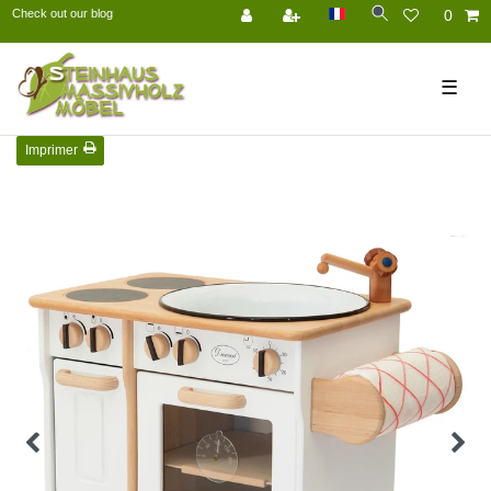
Check out our blog
0
☰
Imprimer