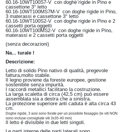
60.16-10WT100S7-V con doghe rigide in Pino e
cassettone 3° letto
60.16-10WT100MS7M-V con doghe rigide in Pino,
3 materassi e cassettone 3° letto
60.16-10WT100S2-V con doghe rigide in Pino e 2
cassetti porta oggetti
60.16-10WT100MS2-V con doghe rigide in Pino,
materassi e 2 cassetti porta oggetti
(senza decorazioni)
Na... turale !
Descrizione:
Letto di solido Pino nativo di qualità, pregevole
fattura,molto stabile.
Il legno proviene da foreste europee, gestione
sostenibile senza impurità.
I raccordi metallici facilitano la costruzione.
La larga scaletta di circa (42,5 cm) può essere
assemblata sia a destra che a sinistra.
La protezione superiore anti caduta è alta circa 43
cm.
Doghe rigide, 3 assi sono forate per un possibile fissaggio (le viti NON 
sono incluse-consigliate viti 3x35-40 mm)
Il letto é divisibile in due letti singoli.
Le parti interne delle parti laterali sono