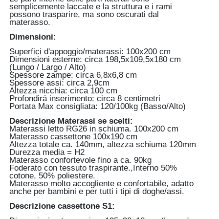
semplicemente laccate e la struttura e i rami
possono trasparire, ma sono oscurati dal
materasso.
Dimensioni
:
Superfici d'appoggio/materassi: 100x200 cm
Dimensioni esterne: circa 198,5x109,5x180 cm
(Lungo / Largo / Alto)
Spessore zampe: circa 6,8x6,8 cm
Spessore assi: circa 2,9cm
Altezza nicchia: circa 100 cm
Profondirá inserimento: circa 8 centimetri
Portata Max consigliata: 120/100kg (Basso/Alto)
Descrizione Materassi se scelti:
Materassi letto RG26 in schiuma. 100x200 cm
Materasso cassettone 100x190 cm
Altezza totale ca. 140mm, altezza schiuma 120mm
Durezza media = H2
Materasso confortevole fino a ca. 90kg
Foderato con tessuto traspirante.,Interno 50%
cotone, 50% poliestere.
Materasso molto accogliente e confortabile, adatto
anche per bambini e per tutti i tipi di doghe/assi.
Descrizione cassettone S1: