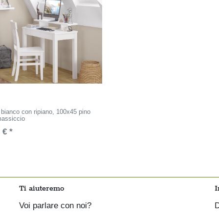
 bianco con ripiano, 100x45 pino
massiccio
 € *
Ti aiuteremo
I
Voi parlare con noi?
D