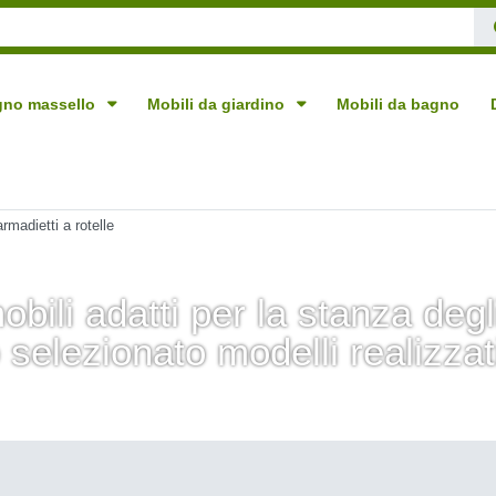
egno massello
Mobili da giardino
Mobili da bagno
armadietti a rotelle
obili adatti per la stanza degl
 selezionato modelli realizza