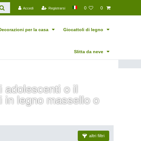
0
0
Accedi
Registrarsi
Decorazioni per la casa
Giocattoli di legno
Slitta da neve
i adolescenti o il
ti in legno massello o
altri filtri