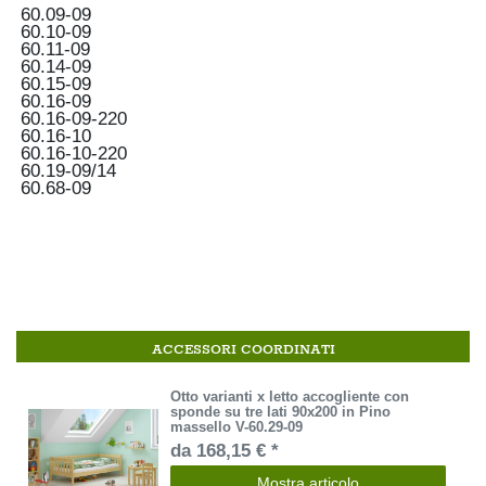
60.09-09
60.10-09
60.11-09
60.14-09
60.15-09
60.16-09
60.16-09-220
60.16-10
60.16-10-220
60.19-09/14
60.68-09
ACCESSORI COORDINATI
Otto varianti x letto accogliente con
sponde su tre lati 90x200 in Pino
massello V-60.29-09
da 168,15 € *
Mostra articolo