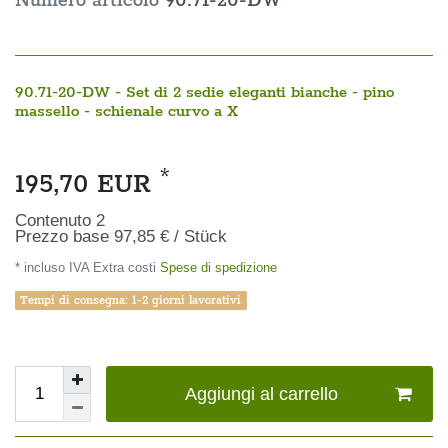
Numero articolo
90.71-20-DW
90.71-20-DW - Set di 2 sedie eleganti bianche - pino
massello - schienale curvo a X
*
195,70 EUR
Contenuto
2
Prezzo base
97,85 € / Stück
* incluso IVA Extra costi
Spese di spedizione
Tempi di consegna: 1-2 giorni lavorativi
Aggiungi al carrello