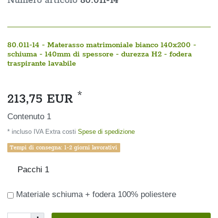
Numero articolo
80.011-14
80.011-14 - Materasso matrimoniale bianco 140x200 -
schiuma - 140mm di spessore - durezza H2 - fodera
traspirante lavabile
*
213,75 EUR
Contenuto
1
* incluso IVA Extra costi
Spese di spedizione
Tempi di consegna: 1-2 giorni lavorativi
Pacchi
1
Materiale schiuma + fodera 100% poliestere