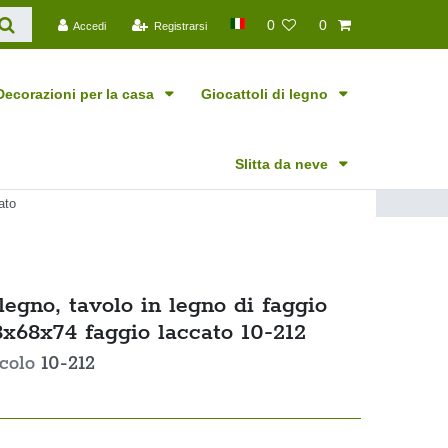
0
0
Accedi
Registrarsi
Decorazioni per la casa
Giocattoli di legno
Slitta da neve
ato
legno, tavolo in legno di faggio
8x68x74 faggio laccato 10-212
icolo
10-212