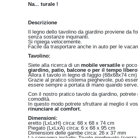
Na... turale !
Descrizione
Il legno dello tavolino da giardino proviene da f
senza sostanze inquinanti.
Si ripiega velocemente.
Facile da trasportare anche in auto per le vaca
Tavolino:
Siete alla ricerca di un
mobile versatile
e poco 
giardino, patio, balcone o per il tempo libero
Allora il tavolo in legno di faggio (68x68x74 cm) 
Grazie al pratico sistema pieghevole, può esser
essere sempre a portata di mano quando serve
Con il nostro pratico tavolo da giardino, potrete
comodità.
In questo modo potrete sfruttare al meglio il vo
rinunciare al comfort.
Dimensioni:
eretto (LxLxH) circa: 68 x 68 x 74 cm
Piegato (LxLxA) circa: 6 x 68 x 95 cm
Dimensioni delle gambe circa: 26 x 37 mm
La consegna include: Tavolo pieghevole (senza s