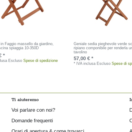
 in Faggio massello da giardino,
Geniale sedia pieghevole verde s
scina spiaggia 10-350D
ripiano componibile per renderla u
tavolino
€ *
57,00 € *
clusa
Escluso
Spese di spedizione
*
IVA inclusa
Escluso
Spese di sp
Ti aiuteremo
I
Voi parlare con noi?
D
Domande frequenti
C
Orari di apertura & come trovarci
A