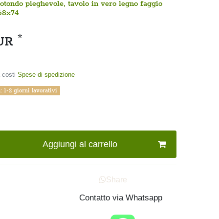
otondo pieghevole, tavolo in vero legno faggio
x68x74
*
EUR
 costi
Spese di spedizione
 1-2 giorni lavorativi
Aggiungi al carrello
Share
Contatto via Whatsapp