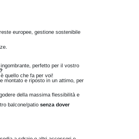
oreste europee, gestione sostenibile
nze.
ingombrante, perfetto per il vostro
?
è quello che fa per voi!
e montato e riposto in un attimo, per
.
 godere della massima flessibilità e
stro balcone/patio
senza dover
edia a sdraio o altri accessori e