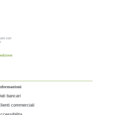
curo con
n
edizione
nformazioni
ati bancari
lienti commerciali
ccessibilita