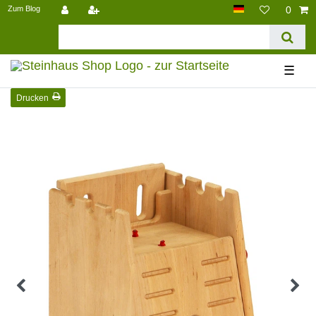
Zum Blog
0
☰
Drucken